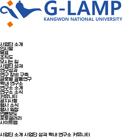
사업단 소개
인사말
목표
조직도
오시는 길
사업단 성과
연구성과
연구 장비 구축
글로벌 공동연구
학내 연구소
연구소 소개
연구소 소식
커뮤니티
공지사항
행사 소식
행사 일정
언론보도
포토갤러리
사이트맵
사업단 소개
사업단 성과
학내 연구소
커뮤니티